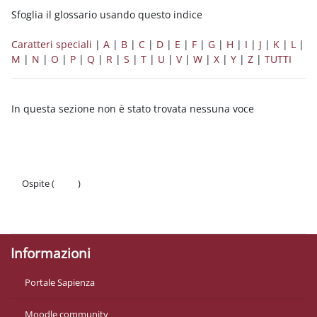
Sfoglia il glossario usando questo indice
Caratteri speciali
|
A
|
B
|
C
|
D
|
E
|
F
|
G
|
H
|
I
|
J
|
K
|
L
|
M
|
N
|
O
|
P
|
Q
|
R
|
S
|
T
|
U
|
V
|
W
|
X
|
Y
|
Z
|
TUTTI
In questa sezione non è stato trovata nessuna voce
Ospite (
Login
)
Politiche
Ottieni l'app mobile
Informazioni
Portale Sapienza
Moodle community