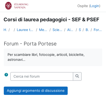
Vai al contenuto principale
Ospite (
Login
)
Corsi di laurea pedagogici - SEF & PSEF
Home
Corsi
Lauree triennali, magistrali, a ciclo unico
Medicina e Psicologia
Scienze dell'Educazione
Altri insegnamenti
SciEdu2
Benvenuti!
Forum - Porta Portese
Forum - Porta Portese
Aggregazione dei criteri
Per scambiare libri, fotocopie, articoli, biciclette,
astronavi...
Cerca nei forum
Cerca nei forum
Aggiungi argomento di discussione