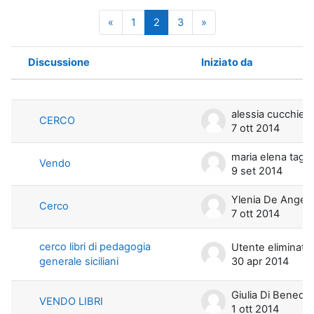
Pagina precedente
Pagina 1
Pagina 2
Pagina 3
Pagina successiva
«
1
2
3
»
Discussione
Iniziato da
Stato
Elenco delle discussioni. Visualizza
alessia cucchiell
CERCO
7 ott 2014
maria elena t
Vendo
9 set 2014
Ylenia De Angeli
Cerco
7 ott 2014
cerco libri di pedagogia
Utente eliminato
generale siciliani
30 apr 2014
Giulia Di Benedetto
VENDO LIBRI
1 ott 2014