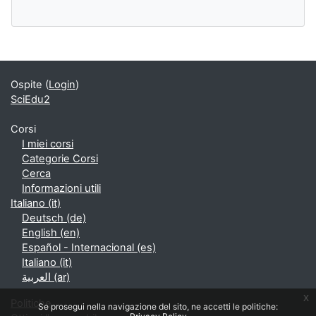
Blocchi supplementari
Ospite (
Login
)
SciEdu2
Corsi
I miei corsi
Categorie Corsi
Cerca
Informazioni utili
Italiano ‎(it)‎
Deutsch ‎(de)‎
English ‎(en)‎
Español - Internacional ‎(es)‎
Italiano ‎(it)‎
العربية ‎(ar)‎
x
Politiche
Se prosegui nella navigazione del sito, ne accetti le politiche: