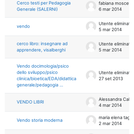
Cerco testi per Pedagogia
fabiana moscett
Generale (SALERNI)
6 mar 2014
Utente eliminato
vendo
5 mar 2014
cerco libro: insegnare ad
Utente eliminato
apprendere, visalberghi
5 mar 2014
Vendo docimologia/psico
dello sviluppo/psico
Utente eliminato
clinica/bioetica/EDA/didattica
27 set 2013
generale/pedagogia ...
Alessandra Calicchia
VENDO LIBRI
4 mar 2014
maria elena t
Vendo storia moderna
2 mar 2014