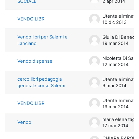
SOCIALE
2 apr 2014
Utente eliminato
VENDO LIBRI
10 dic 2013
Vendo libri per Salerni e
Giulia Di Benedetto
Lanciano
19 mar 2014
Nicoletta Di Salv
Vendo dispense
12 mar 2014
cerco libri pedagogia
Utente eliminato
generale corso Salerni
6 mar 2014
Utente eliminato
VENDO LIBRI
19 mar 2014
maria elena t
Vendo
17 mar 2014
CHIARA BARON