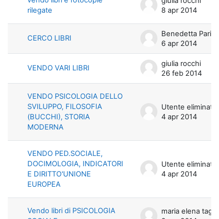
giulia rocchi
rilegate
8 apr 2014
Benedetta Parisi
CERCO LIBRI
6 apr 2014
giulia rocchi
VENDO VARI LIBRI
26 feb 2014
VENDO PSICOLOGIA DELLO
SVILUPPO, FILOSOFIA
Utente eliminato
(BUCCHI), STORIA
4 apr 2014
MODERNA
VENDO PED.SOCIALE,
DOCIMOLOGIA, INDICATORI
Utente eliminato
E DIRITTO'UNIONE
4 apr 2014
EUROPEA
Vendo libri di PSICOLOGIA
maria elena t