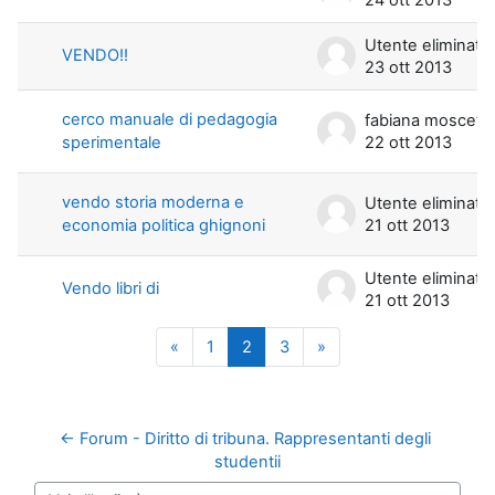
Utente eliminato
VENDO!!
23 ott 2013
cerco manuale di pedagogia
fabiana moscett
sperimentale
22 ott 2013
vendo storia moderna e
Utente eliminato
economia politica ghignoni
21 ott 2013
Utente eliminato
Vendo libri di
21 ott 2013
Pagina precedente
Pagina 1
Pagina 2
Pagina 3
Pagina successiva
«
1
2
3
»
← Forum - Diritto di tribuna. Rappresentanti degli 
studentii