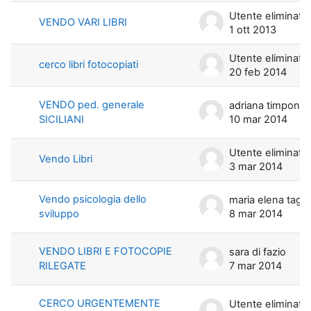
Utente eliminato
VENDO VARI LIBRI
1 ott 2013
Utente eliminato
cerco libri fotocopiati
20 feb 2014
VENDO ped. generale
adriana timpone
SICILIANI
10 mar 2014
Utente eliminato
Vendo Libri
3 mar 2014
Vendo psicologia dello
maria elena t
sviluppo
8 mar 2014
VENDO LIBRI E FOTOCOPIE
sara di fazio
RILEGATE
7 mar 2014
CERCO URGENTEMENTE
Utente eliminato