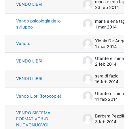
maria elena t
VENDO LIBRI
23 feb 2014
Vendo psicologia dello
maria elena t
sviluppo
1 mar 2014
Ylenia De Angeli
Vendo:
1 mar 2014
Utente eliminato
VENDO LIBRI
2 feb 2014
sara di fazio
VENDO LIBRI
16 feb 2014
Utente eliminato
Vendo Libri (fotocopie)
11 feb 2014
VENDO SISTEMA
Barbara P
FORMATIVO!! :D
3 feb 2014
NUOVONUOVO!