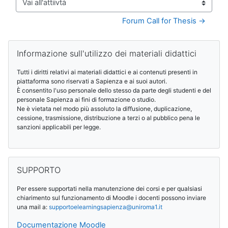
Vai all'attiivtà
Forum Call for Thesis →
Blocchi
Salta Informazione sull'utilizzo dei materiali didattici
Informazione sull'utilizzo dei materiali didattici
Tutti i diritti relativi ai materiali didattici e ai contenuti presenti in
piattaforma sono riservati a Sapienza e ai suoi autori.
È consentito l'uso personale dello stesso da parte degli studenti e del
personale Sapienza ai fini di formazione o studio.
Ne è vietata nel modo più assoluto la diffusione, duplicazione,
cessione, trasmissione, distribuzione a terzi o al pubblico pena le
sanzioni applicabili per legge.
Salta SUPPORTO
SUPPORTO
Per essere supportati nella manutenzione dei corsi e per qualsiasi
chiarimento sul funzionamento di Moodle i docenti possono inviare
una mail a:
supportoelearningsapienza@
uniroma1.it
Documentazione Moodle