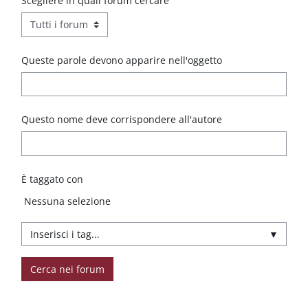
Scegliere in quali forum cercare
Queste parole devono apparire nell'oggetto
Questo nome deve corrispondere all'autore
È taggato con
Elementi selezionati:
Nessuna selezione
▼
Cerca nei forum