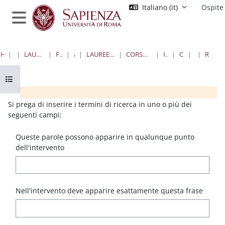
Vai al contenuto principale
Italiano ‎(it)‎
Ospite
Pannello laterale
HOME
CORSI
LAUREE TRIENNALI, MAGISTRALI, A CICLO UNICO
FARMACIA E MEDICINA
AREA MEDICA
LAUREE MAGISTRALI A CICLO UNICO IN MEDICINA E CHIRURGIA
CORSO DI LAUREA "F" - INTERNATIONAL MEDICAL SCHOOL
II YEAR II SEMESTER
COORDINATION 2_2
FORUM
RICERCA AVANZATA
Apri indice del corso
Blocchi
Blocchi
Blocchi
Blocchi
Si prega di inserire i termini di ricerca in uno o più dei
seguenti campi:
Queste parole possono apparire in qualunque punto
dell'intervento
Nell'intervento deve apparire esattamente questa frase