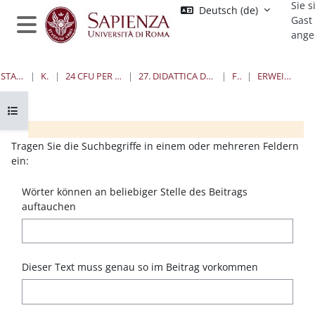
Sie s
Zum Hauptinhalt
Deutsch ‎(de)‎
Gast
ange
Website-Übersicht
STARTSEITE
KURSE
24 CFU PER L'INSEGNAMENTO
27. DIDATTICA DELLA STORIA DELL'ARTE
FOREN
ERWEITERTE SUCHE
Kursindex öffnen
Blöcke
Blöcke
Blöcke
Blöcke
Tragen Sie die Suchbegriffe in einem oder mehreren Feldern
ein:
Wörter können an beliebiger Stelle des Beitrags
auftauchen
Dieser Text muss genau so im Beitrag vorkommen