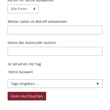
Forum für Suche auswählen
Wörter sollen im Betreff vorkommen
Name des Autors/der Autorin
Ist versehen mit Tag
Ausgewählte Elemente:
Keine Auswahl
▼
Foren durchsuchen