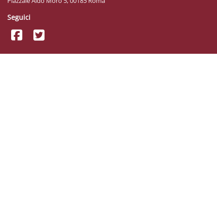
Piazzale Aldo Moro 5, 00185 Roma
Seguici