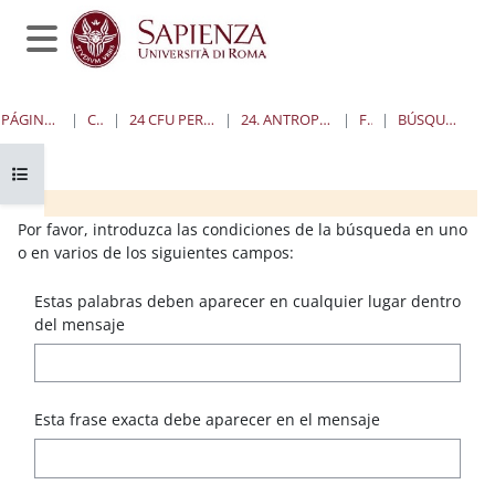
Salta al contenido principal
Panel lateral
PÁGINA PRINCIPAL
CURSOS
24 CFU PER L'INSEGNAMENTO
24. ANTROPOLOGIA FILOSOFICA
FOROS
BÚSQUEDA AVANZADA
Abrir índice del curso
Bloques
Bloques
Bloques
Bloques
Por favor, introduzca las condiciones de la búsqueda en uno
o en varios de los siguientes campos:
Estas palabras deben aparecer en cualquier lugar dentro
del mensaje
Esta frase exacta debe aparecer en el mensaje