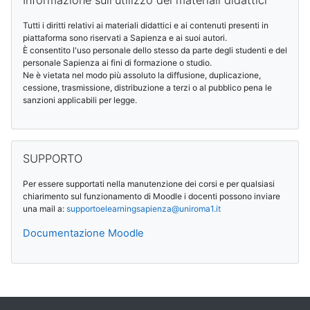
Informazione sull'utilizzo dei materiali didattici
Tutti i diritti relativi ai materiali didattici e ai contenuti presenti in
piattaforma sono riservati a Sapienza e ai suoi autori.
È consentito l'uso personale dello stesso da parte degli studenti e del
personale Sapienza ai fini di formazione o studio.
Ne è vietata nel modo più assoluto la diffusione, duplicazione,
cessione, trasmissione, distribuzione a terzi o al pubblico pena le
sanzioni applicabili per legge.
SUPPORTO überspringen
SUPPORTO
Per essere supportati nella manutenzione dei corsi e per qualsiasi
chiarimento sul funzionamento di Moodle i docenti possono inviare
una mail a:
supportoelearningsapienza@
uniroma1.it
Documentazione Moodle
Ergänzungsblöcke