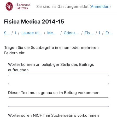
Zum Hauptinhalt
Sie sind als Gast angemeldet (
Anmelden
)
Fisica Medica 2014-15
Startseite
Kurse
Lauree triennali, magistrali, a ciclo unico
Medicina e Odontoiatria
Odontoiatria e Protesi Dentaria
Fisica (Odontoiatria)
Foren
Erweiterte Suche
Tragen Sie die Suchbegriffe in einem oder mehreren
Feldern ein:
Wörter können an beliebiger Stelle des Beitrags
auftauchen
Dieser Text muss genau so im Beitrag vorkommen
Wörter sollen NICHT im Suchergebnis vorkommen