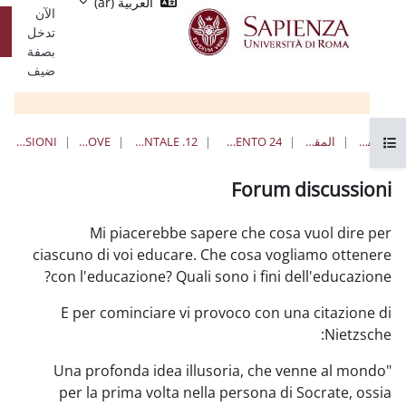
Single
العربية ‎(ar)‎
رئيسي
الآن
Sign
تسجيل
تدخل
On
الدخول
بصفة
ضيف
FORUM DISCUSSIONI
QUANDO E DOVE
12. PEDAGOGIA SPERIMENTALE
24 CFU PER L'INSEGNAMENTO
Forum 
Mi piacerebbe sapere che cos
ciascuno di voi educare. Che cosa vo
con l'educazione? Quali sono i fini 
E per cominciare vi provoco con u
"Una profonda idea illusoria, che 
per la prima volta nella persona d