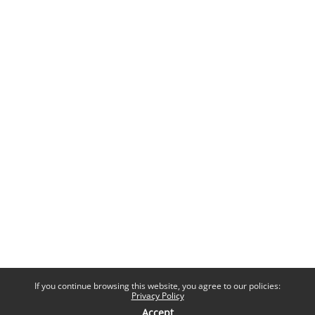
If you continue browsing this website, you agree to our policies:
Privacy Policy
Accept