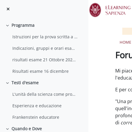
Skip to main content
Programma
Collapse
Istruzioni per la prova scritta a distanza
HOME
Indicazioni, gruppi e orari esame 21 ottobre
For
risultati esame 21 Ottobre 2022 ALL
Complet
Mi piac
Risultati esame 16 dicembre
l'educa
Testi d'esame
Collapse
E per c
L'unità della scienza come problema sociale
"Una pr
Esperienza e educazione
quell'in
profond
Frankenstein educatore
di
corr
Quando e Dove
Collapse