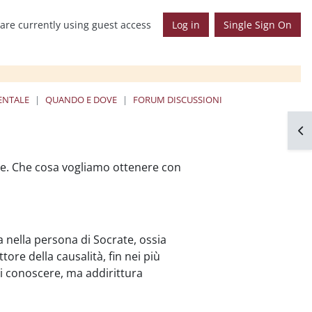
are currently using guest access
Log in
Single Sign On
ENTALE
QUANDO E DOVE
FORUM DISCUSSIONI
Op
re. Che cosa vogliamo ottenere con
 nella persona di Socrate, ossia
tore della causalità, fin nei più
 di conoscere, ma addirittura