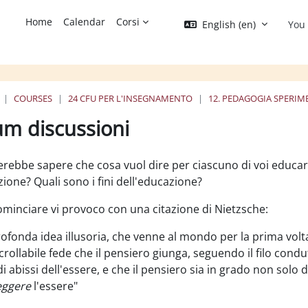
Home
Calendar
Corsi
English ‎(en)‎
You 
COURSES
24 CFU PER L'INSEGNAMENTO
12. PEDAGOGIA SPERIM
um discussioni
ion requirements
erebbe sapere che cosa vuol dire per ciascuno di voi educa
zione? Quali sono i fini dell'educazione?
ominciare vi provoco con una citazione di Nietzsche:
ofonda idea illusoria, che venne al mondo per la prima volta
crollabile fede che il pensiero giunga, seguendo il filo condut
i abissi dell'essere, e che il pensiero sia in grado non solo
eggere
l'essere"