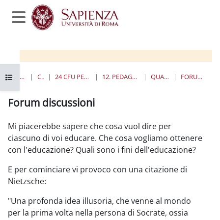
Salta al contenido principal
Panel lateral
Abrir índice del curso
PÁGINA PRINCIPAL
CURSOS
24 CFU PER L'INSEGNAMENTO
12. PEDAGOGIA SPERIMENTALE
QUANDO E DOVE
FORUM DISCUSSIONI
Forum discussioni
Requisitos de finalización
Mi piacerebbe sapere che cosa vuol dire per
ciascuno di voi educare. Che cosa vogliamo ottenere
con l'educazione? Quali sono i fini dell'educazione?
E per cominciare vi provoco con una citazione di
Nietzsche:
"Una profonda idea illusoria, che venne al mondo
per la prima volta nella persona di Socrate, ossia