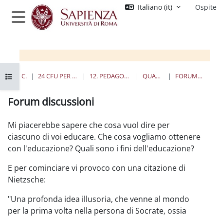
Vai al contenuto principale
Italiano ‎(it)‎
Ospite
Pannello laterale
Apri indice del corso
HOME
CORSI
24 CFU PER L'INSEGNAMENTO
12. PEDAGOGIA SPERIMENTALE
QUANDO E DOVE
FORUM DISCUSSIONI
Forum discussioni
Aggregazione dei criteri
Mi piacerebbe sapere che cosa vuol dire per
ciascuno di voi educare. Che cosa vogliamo ottenere
con l'educazione? Quali sono i fini dell'educazione?
E per cominciare vi provoco con una citazione di
Nietzsche:
"Una profonda idea illusoria, che venne al mondo
per la prima volta nella persona di Socrate, ossia