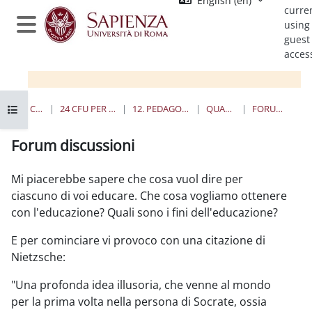
English ‎(en)‎
Skip to main content
curre
using
Side panel
guest
acces
Open course index
HOME
COURSES
24 CFU PER L'INSEGNAMENTO
12. PEDAGOGIA SPERIMENTALE
QUANDO E DOVE
FORUM DISCUSSIONI
Forum discussioni
Completion requirements
Mi piacerebbe sapere che cosa vuol dire per
ciascuno di voi educare. Che cosa vogliamo ottenere
con l'educazione? Quali sono i fini dell'educazione?
E per cominciare vi provoco con una citazione di
Nietzsche:
"Una profonda idea illusoria, che venne al mondo
per la prima volta nella persona di Socrate, ossia