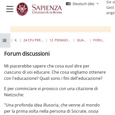
Sie s
Zum Hauptinhalt
Deutsch ‎(de)‎
Gast
ange
Website-Übersicht
Kursindex öffnen
STARTSEITE
KURSE
24 CFU PER L'INSEGNAMENTO
12. PEDAGOGIA SPERIMENTALE
QUANDO E DOVE
FORUM DISCUSSIONI
Forum discussioni
Abschlussbedingungen
Mi piacerebbe sapere che cosa vuol dire per
ciascuno di voi educare. Che cosa vogliamo ottenere
con l'educazione? Quali sono i fini dell'educazione?
E per cominciare vi provoco con una citazione di
Nietzsche:
"Una profonda idea illusoria, che venne al mondo
per la prima volta nella persona di Socrate, ossia