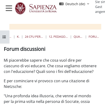
Sie si
Zum Hauptinhalt
Deutsch ‎(de)‎
Gast
angem
Website-Übersicht
Kursindex öffnen
STARTSEITE
KURSE
24 CFU PER L'INSEGNAMENTO
12. PEDAGOGIA SPERIMENTALE
QUANDO E DOVE
FORUM DISCUSSIONI
12. Pedagogia Sperimentale - 24cfu
Forum discussioni
Abschlussbedingungen
Mi piacerebbe sapere che cosa vuol dire per
ciascuno di voi educare. Che cosa vogliamo ottenere
con l'educazione? Quali sono i fini dell'educazione?
E per cominciare vi provoco con una citazione di
Nietzsche:
"Una profonda idea illusoria, che venne al mondo
per la prima volta nella persona di Socrate, ossia