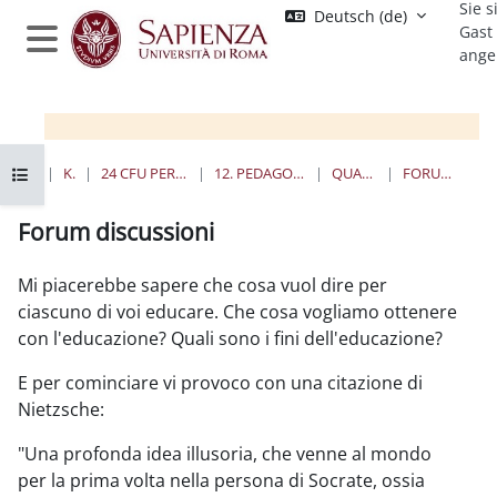
Sie s
Zum Hauptinhalt
Deutsch ‎(de)‎
Gast
ange
Website-Übersicht
Kursindex öffnen
STARTSEITE
KURSE
24 CFU PER L'INSEGNAMENTO
12. PEDAGOGIA SPERIMENTALE
QUANDO E DOVE
FORUM DISCUSSIONI
Forum discussioni
Abschlussbedingungen
Mi piacerebbe sapere che cosa vuol dire per
ciascuno di voi educare. Che cosa vogliamo ottenere
con l'educazione? Quali sono i fini dell'educazione?
E per cominciare vi provoco con una citazione di
Nietzsche:
"Una profonda idea illusoria, che venne al mondo
per la prima volta nella persona di Socrate, ossia