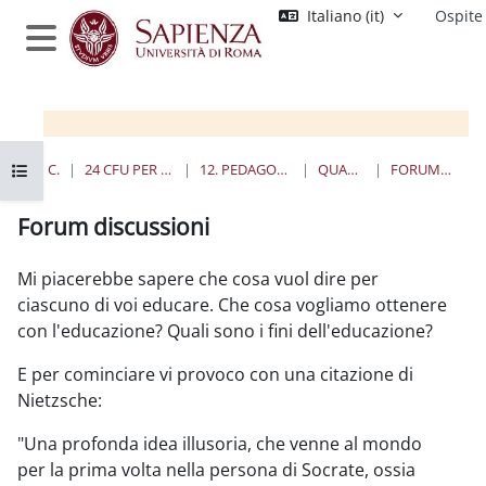
Vai al contenuto principale
Italiano ‎(it)‎
Ospite
Pannello laterale
Apri indice del corso
HOME
CORSI
24 CFU PER L'INSEGNAMENTO
12. PEDAGOGIA SPERIMENTALE
QUANDO E DOVE
FORUM DISCUSSIONI
Forum discussioni
Aggregazione dei criteri
Mi piacerebbe sapere che cosa vuol dire per
ciascuno di voi educare. Che cosa vogliamo ottenere
con l'educazione? Quali sono i fini dell'educazione?
E per cominciare vi provoco con una citazione di
Nietzsche:
"Una profonda idea illusoria, che venne al mondo
per la prima volta nella persona di Socrate, ossia