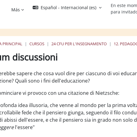
En este mom
Español - Internacional ‎(es)‎
Más
para invitad
A PRINCIPAL
CURSOS
24 CFU PER L'INSEGNAMENTO
12. PEDAGO
um discussioni
os de finalización
erebbe sapere che cosa vuol dire per ciascuno di voi educa
zione? Quali sono i fini dell'educazione?
ominciare vi provoco con una citazione di Nietzsche:
ofonda idea illusoria, che venne al mondo per la prima volta
crollabile fede che il pensiero giunga, seguendo il filo condut
i abissi dell'essere, e che il pensiero sia in grado non solo
eggere
l'essere"