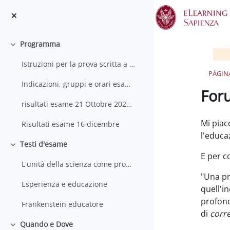
Salta al contenido principal
Programma
Colapsar
Istruzioni per la prova scritta a distanza
PÁGIN
Indicazioni, gruppi e orari esame 21 ottobre
For
risultati esame 21 Ottobre 2022 ALL
Requisit
Mi piac
Risultati esame 16 dicembre
l'educa
Testi d'esame
Colapsar
E per c
L'unità della scienza come problema sociale
"Una pr
Esperienza e educazione
quell'in
profond
Frankenstein educatore
di
corr
Quando e Dove
Colapsar