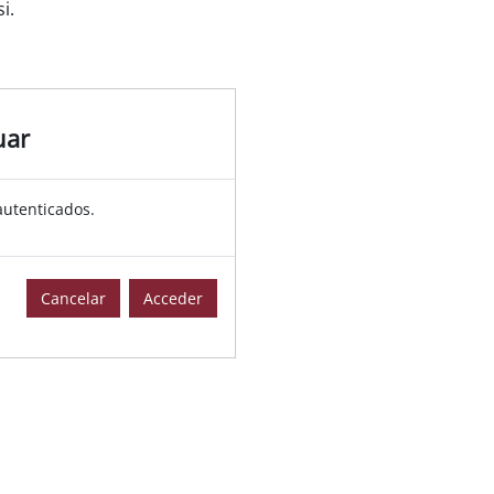
i.
uar
autenticados.
Cancelar
Acceder