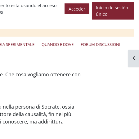
ento está usando el acceso
Inicio de sesión
Acceder
os
único
GIA SPERIMENTALE
QUANDO E DOVE
FORUM DISCUSSIONI
Abr
re. Che cosa vogliamo ottenere con
 nella persona di Socrate, ossia
tore della causalità, fin nei più
 di conoscere, ma addirittura