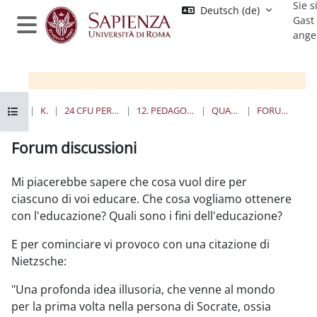
Sie s
Zum Hauptinhalt
Deutsch ‎(de)‎
Gast
ange
Website-Übersicht
Kursindex öffnen
STARTSEITE
KURSE
24 CFU PER L'INSEGNAMENTO
12. PEDAGOGIA SPERIMENTALE
QUANDO E DOVE
FORUM DISCUSSIONI
Forum discussioni
Abschlussbedingungen
Mi piacerebbe sapere che cosa vuol dire per
ciascuno di voi educare. Che cosa vogliamo ottenere
con l'educazione? Quali sono i fini dell'educazione?
E per cominciare vi provoco con una citazione di
Nietzsche:
"Una profonda idea illusoria, che venne al mondo
per la prima volta nella persona di Socrate, ossia