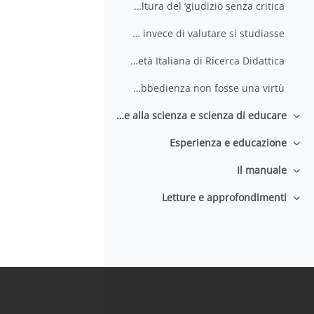
Contro la cultura del ‘giudizio senza critica’
E se invece di valutare si studiasse
Manifesto Società Italiana di Ricerca Didattica
Se l’obbedienza non fosse una virtù
Educare alla scienza e scienza di educare
طي
Esperienza e educazione
طي
Il manuale
طي
Letture e approfondimenti
طي