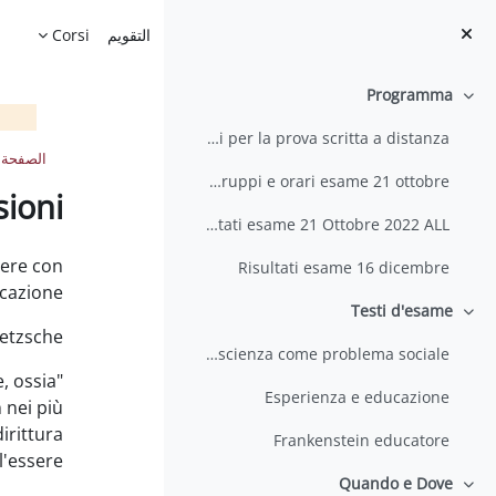
خطى إلى المحتوى الرئيسي
الصفحة الرئيسية
التقويم
Corsi
Programma
طي
Istruzioni per la prova scritta a distanza
الصفحة 
Indicazioni, gruppi e orari esame 21 ottobre
ioni
risultati esame 21 Ottobre 2022 ALL
متطلبات ال
nere con
Risultati esame 16 dicembre
cazione?
Testi d'esame
طي
etzsche:
L'unità della scienza come problema sociale
, ossia
Esperienza e educazione
n nei più
irittura
Frankenstein educatore
l'essere"
Quando e Dove
طي