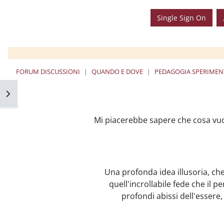
Single Sign On
FORUM DISCUSSIONI
QUANDO E DOVE
فتح 
Mi piacerebbe sapere che cosa vuo
"Una profonda idea illusoria, ch
quell'incrollabile fede che il p
profondi abissi dell'essere,