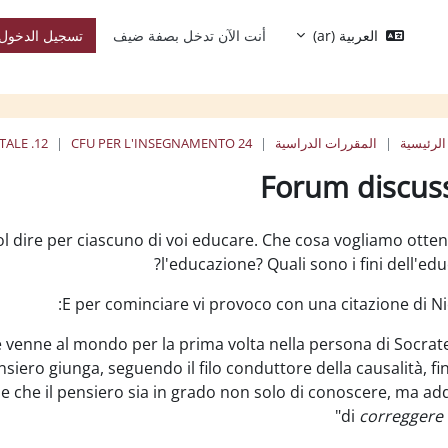
العربية ‎(ar)‎
أنت الآن تدخل بصفة ضيف
تسجيل الدخول
الرئيسية
المقررات الدراسية
24 CFU PER L'INSEGNAMENTO
12. PEDAGOGIA SPERIMENTALE
Forum discuss
إكمال
l dire per ciascuno di voi educare. Che cosa vogliamo otte
l'educazione? Quali sono i fini dell'edu
E per cominciare vi provoco con una citazione di Ni
e venne al mondo per la prima volta nella persona di Socrate
ensiero giunga, seguendo il filo conduttore della causalità, fi
 e che il pensiero sia in grado non solo di conoscere, ma add
di
correggere