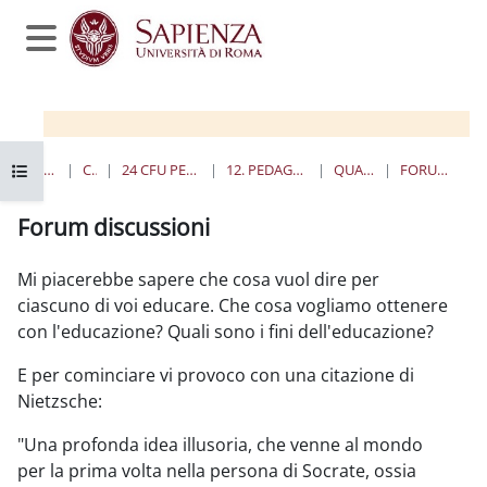
Salta al contenido principal
Panel lateral
Abrir índice del curso
PÁGINA PRINCIPAL
CURSOS
24 CFU PER L'INSEGNAMENTO
12. PEDAGOGIA SPERIMENTALE
QUANDO E DOVE
FORUM DISCUSSIONI
Forum discussioni
Requisitos de finalización
Mi piacerebbe sapere che cosa vuol dire per
ciascuno di voi educare. Che cosa vogliamo ottenere
con l'educazione? Quali sono i fini dell'educazione?
E per cominciare vi provoco con una citazione di
Nietzsche:
"Una profonda idea illusoria, che venne al mondo
per la prima volta nella persona di Socrate, ossia