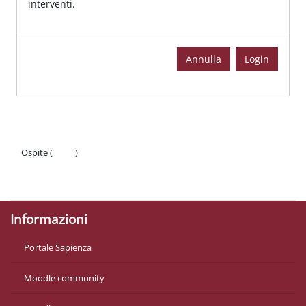
interventi.
Annulla
Login
Ospite (
Login
)
Politiche
Ottieni l'app mobile
Informazioni
Portale Sapienza
Moodle community