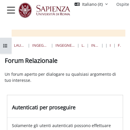
Vai al contenuto principale
Italiano ‎(it)‎
Ospite
Pannello laterale
Apri indice del corso
HOME
CORSI
LAUREE TRIENNALI, MAGISTRALI, A CICLO UNICO
INGEGNERIA DELL'INFORMAZIONE, INFORMATICA E STATISTICA
INGEGNERIA DELL'INFORMAZIONE, ELETTRONICA E TELECOMUNICAZIONI
LAUREE MAGISTRALI
INGEGNERIA DELLE COMUNICAZIONI
TA
INTRODUZIONE
FORUM RELAZIONALE
Forum Relazionale
Aggregazione dei criteri
Un forum aperto per dialogare su qualsiasi argomento di
tuo interesse.
Autenticati per proseguire
Solamente gli utenti autenticati possono effettuare