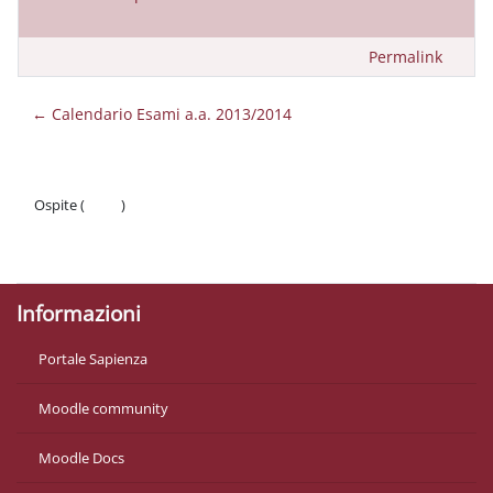
Permalink
← Calendario Esami a.a. 2013/2014
Ospite (
Login
)
Politiche
Ottieni l'app mobile
Informazioni
Portale Sapienza
Moodle community
Moodle Docs