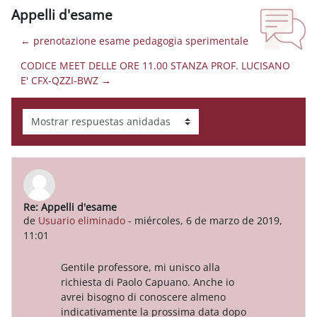
Appelli d'esame
← prenotazione esame pedagogia sperimentale
CODICE MEET DELLE ORE 11.00 STANZA PROF. LUCISANO
E' CFX-QZZI-BWZ →
Mostrar modo
Re: Appelli d'esame
Número de respuestas: 0
de
Usuario eliminado
-
miércoles, 6 de marzo de 2019,
11:01
Gentile professore, mi unisco alla
richiesta di Paolo Capuano. Anche io
avrei bisogno di conoscere almeno
indicativamente la prossima data dopo