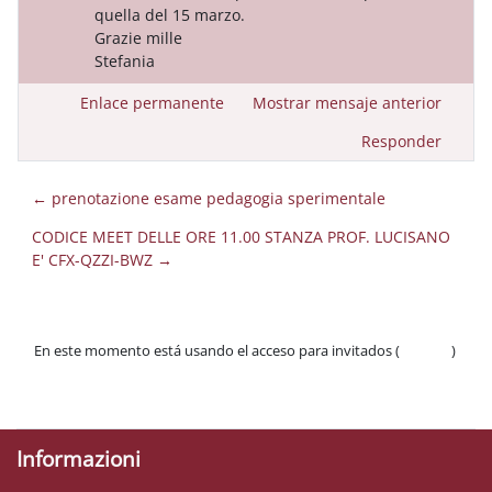
quella del 15 marzo.
Grazie mille
Stefania
Enlace permanente
Mostrar mensaje anterior
Responder
← prenotazione esame pedagogia sperimentale
CODICE MEET DELLE ORE 11.00 STANZA PROF. LUCISANO
E' CFX-QZZI-BWZ →
En este momento está usando el acceso para invitados (
Acceder
)
Políticas
Descargar la app para dispositivos móviles
Informazioni