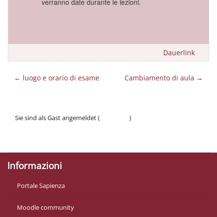
verranno date durante le lezioni.
Dauerlink
← luogo e orario di esame
Cambiamento di aula →
Sie sind als Gast angemeldet (
Anmelden
)
Datenschutzinfos
Laden Sie die mobile App
Informazioni
Portale Sapienza
Moodle community