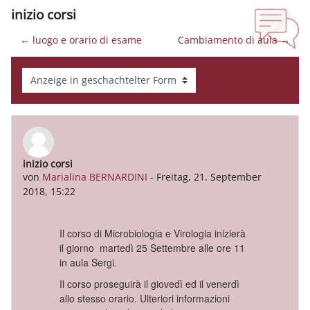
inizio corsi
← luogo e orario di esame
Cambiamento di aula →
Anzeigemodus
inizio corsi
Anzahl Antworten: 0
von
Marialina BERNARDINI
-
Freitag, 21. September
2018, 15:22
Il corso di Microbiologia e Virologia inizierà
il giorno martedì 25 Settembre alle ore 11
in aula Sergi.
Il corso proseguirà il giovedì ed il venerdì
allo stesso orario. Ulteriori informazioni