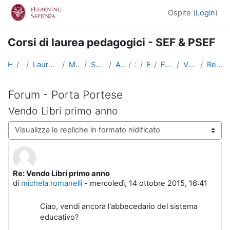
Vai al contenuto principale
Ospite (
Login
)
Corsi di laurea pedagogici - SEF & PSEF
Home
Corsi
Lauree triennali, magistrali, a ciclo unico
Medicina e Psicologia
Scienze dell'Educazione
Altri insegnamenti
SciEdu2
Benvenuti!
Forum - Porta Portese
Vendo Libri primo anno
Re: Vendo Libri primo anno
Forum - Porta Portese
Vendo Libri primo anno
Modalità visualizzazione
Re: Vendo Libri primo anno
Numero di risposte: 0
di
michela romanelli
-
mercoledì, 14 ottobre 2015, 16:41
Ciao, vendi ancora l'abbecedario del sistema
educativo?