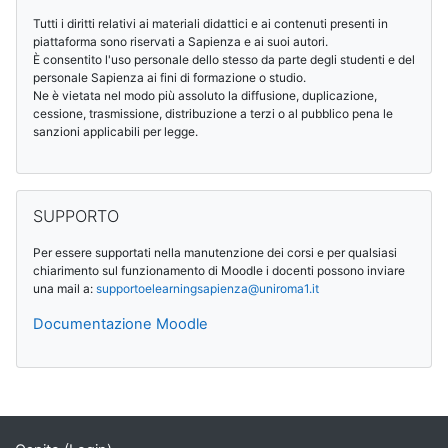
Tutti i diritti relativi ai materiali didattici e ai contenuti presenti in
piattaforma sono riservati a Sapienza e ai suoi autori.
È consentito l'uso personale dello stesso da parte degli studenti e del
personale Sapienza ai fini di formazione o studio.
Ne è vietata nel modo più assoluto la diffusione, duplicazione,
cessione, trasmissione, distribuzione a terzi o al pubblico pena le
sanzioni applicabili per legge.
Salta SUPPORTO
SUPPORTO
Per essere supportati nella manutenzione dei corsi e per qualsiasi
chiarimento sul funzionamento di Moodle i docenti possono inviare
una mail a:
supportoelearningsapienza@
uniroma1.it
Documentazione Moodle
Blocchi supplementari