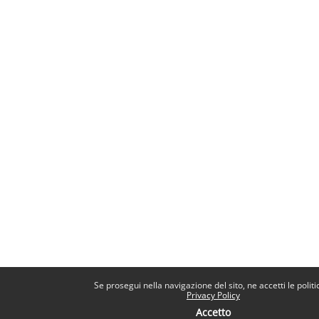
Se prosegui nella navigazione del sito, ne accetti le politi
Privacy Policy
Accetto