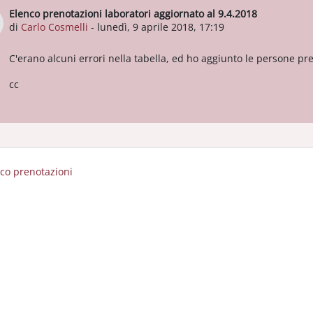
Elenco prenotazioni laboratori aggiornato al 9.4.2018
Numero di risposte: 0
di
Carlo Cosmelli
-
lunedì, 9 aprile 2018, 17:19
C'erano alcuni errori nella tabella, ed ho aggiunto le persone pr
cc
nco prenotazioni