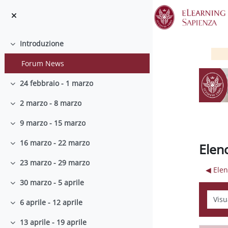
Vai al contenuto principale
Introduzione
Minimizza
Forum News
24 febbraio - 1 marzo
Minimizza
2 marzo - 8 marzo
Minimizza
9 marzo - 15 marzo
Minimizza
16 marzo - 22 marzo
Elen
Minimizza
23 marzo - 29 marzo
Minimizza
◀︎ Ele
30 marzo - 5 aprile
Minimizza
Modali
6 aprile - 12 aprile
Minimizza
13 aprile - 19 aprile
Minimizza