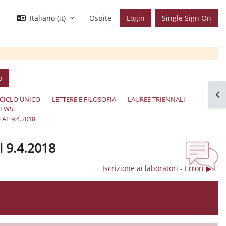
Italiano ‎(it)‎
Ospite
Login
Single Sign On
o
Apr
 CICLO UNICO
LETTERE E FILOSOFIA
LAUREE TRIENNALI
NEWS
L 9.4.2018
l 9.4.2018
Iscrizione ai laboratori - Errori ▶︎