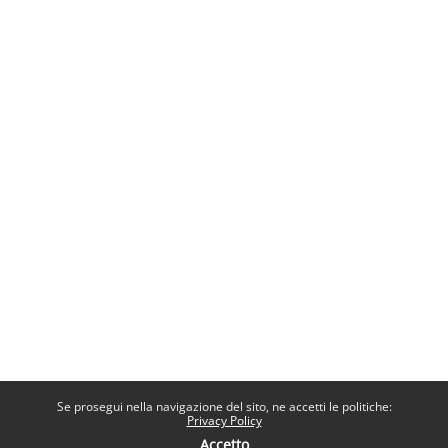
Se prosegui nella navigazione del sito, ne accetti le politiche:
Privacy Policy
Accetto