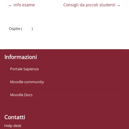
← info esame
Consigli da piccoli studenti →
Ospite (
Login
)
Politiche
Ottieni l'app mobile
Informazioni
Portale Sapienza
Moodle community
Moodle Docs
Contatti
Help desk