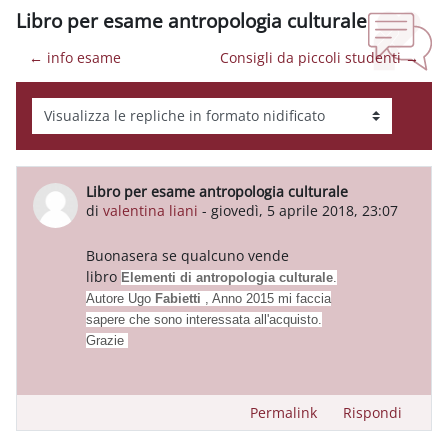
Libro per esame antropologia culturale
← info esame
Consigli da piccoli studenti →
Modalità visualizzazione
Libro per esame antropologia culturale
Numero di risposte: 0
di
valentina liani
-
giovedì, 5 aprile 2018, 23:07
Buonasera se qualcuno vende
libro
Elementi di antropologia culturale
.
Autore Ugo
Fabietti
, Anno 2015 mi faccia
sapere che sono interessata all'acquisto.
Grazie
Permalink
Rispondi