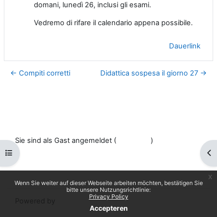
domani, lunedì 26, inclusi gli esami.
Vedremo di rifare il calendario appena possibile.
Dauerlink
← Compiti corretti
Didattica sospesa il giorno 27 →
Sie sind als Gast angemeldet (
Anmelden
)
Datenschutzinfos
Kursindex öffnen
Blo
Laden Sie die mobile App
Standarddesign
x
Wenn Sie weiter auf dieser Webseite arbeiten möchten, bestätigen Sie
bitte unsere Nutzungsrichtlinie:
Privacy Policy
Powered by
Moodle
Accepteren