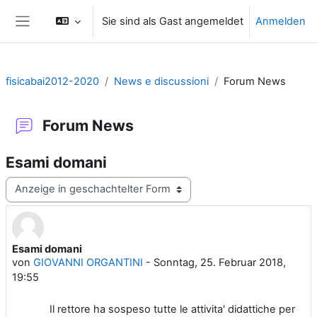
Zum Hauptinhalt
Sie sind als Gast angemeldet
Anmelden
Website-Übersicht
fisicabai2012-2020
News e discussioni
Forum News
Forum News
Esami domani
Anzeigemodus
Esami domani
Anzahl Antworten: 0
von
GIOVANNI ORGANTINI
-
Sonntag, 25. Februar 2018,
19:55
Il rettore ha sospeso tutte le attivita' didattiche per