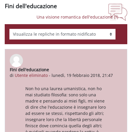
Fini dell'educazione
Una visione romantica dell'educazione (?) →
Modalità visualizzazione
Fini dell'educazione
Numero di risposte: 0
di
Utente eliminato
-
lunedì, 19 febbraio 2018, 21:47
Non ho una laurea umanistica, non ho
mai studiato filosofia: sono solo una
madre e pensando ai miei figli, mi viene
di dire che l'educazione è insegnare loro
ad essere se stessi, rispettando gli altri;
insegnare loro che la libertà personale
finisce dove comincia quella degli altri;
è guidarli quando perdono la rotta; è