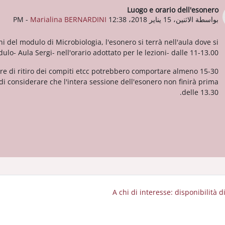
Luogo e orario dell'esonero
عدد الردود: 0
بواسطة
الاثنين، 15 يناير 2018، 12:38 PM
Marialina BERNARDINI
-
del modulo di Microbiologia, l'esonero si terrà nell'aula dove si
ulo- Aula Sergi- nell'orario adottato per le lezioni- dalle 11-13.00.
e di ritiro dei compiti etcc potrebbero comportare almeno 15-30
 di considerare che l'intera sessione dell'esonero non finirà prima
delle 13.30.