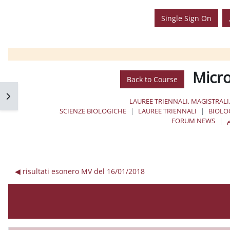
Single Sign On
Micro
Back to Course
فتح 
LAUREE TRIENNALI, MAGISTRALI
SCIENZE BIOLOGICHE
LAUREE TRIENNALI
BIOLO
FORUM NEWS
risultati esonero MV del 16/01/2018 ◀︎