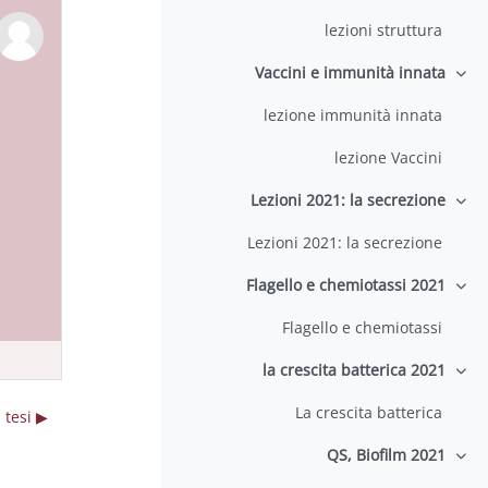
lezioni struttura
Vaccini e immunità innata
طي
lezione immunità innata
lezione Vaccini
Lezioni 2021: la secrezione
طي
Lezioni 2021: la secrezione
Flagello e chemiotassi 2021
طي
Flagello e chemiotassi
la crescita batterica 2021
طي
La crescita batterica
▶︎ A chi di interesse: disponibilità di tesi
QS, Biofilm 2021
طي