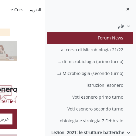
خطى إلى المحتوى الرئيسي
الصفحة الرئيسية
التقويم
Corsi
عام
طي
Forum News
iscrizione al corso di Microbiologia 21/22
iscrizioni all'esonero di microbiologia (primo turno)
Iscrizioni all'esonero di Microbiologia (secondo turno)
istruzioni esonero
onero
Voti esonero primo turno
▶︎ A chi di interesse: disponibilità di tesi
Voti esonero secondo turno
نمط ال
Esame Microbiologia e virologia 7 Febbraio
Lezioni 2021: le strutture batteriche
طي