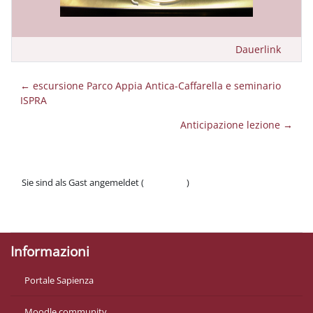
Dauerlink
← escursione Parco Appia Antica-Caffarella e seminario
ISPRA
Anticipazione lezione →
Sie sind als Gast angemeldet (
Anmelden
)
Datenschutzinfos
Laden Sie die mobile App
Informazioni
Portale Sapienza
Moodle community