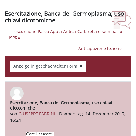
Esercitazione, Banca del Germoplasma; uso
chiavi dicotomiche
← escursione Parco Appia Antica-Caffarella e seminario
ISPRA
Anticipazione lezione →
Anzeigemodus
Esercitazione, Banca del Germoplasma; uso chiavi
Anzahl Antworten: 0
dicotomiche
von
GIUSEPPE FABRINI
-
Donnerstag, 14. Dezember 2017,
16:24
Gentili studenti,