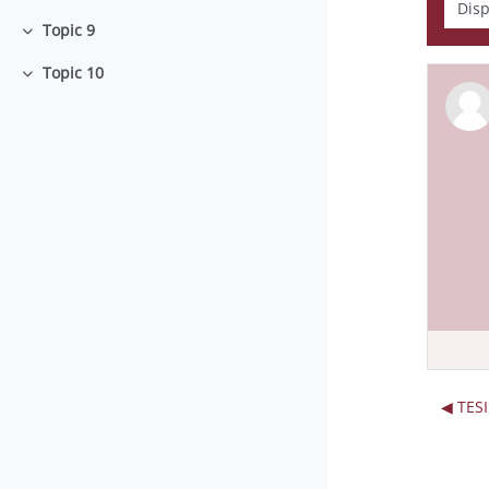
Topic 9
Collapse
Topic 10
Collapse
◀︎ TES