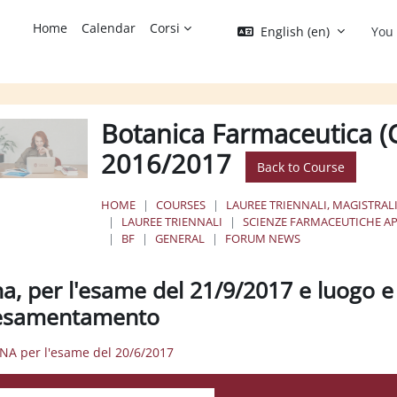
Home
Calendar
Corsi
English ‎(en)‎
You 
Botanica Farmaceutica (Cu
2016/2017
Back to Course
HOME
COURSES
LAUREE TRIENNALI, MAGISTRALI
LAUREE TRIENNALI
SCIENZE FARMACEUTICHE AP
BF
GENERAL
FORUM NEWS
na, per l'esame del 21/9/2017 e luogo e
'esamentamento
INA per l'esame del 20/6/2017
ay mode