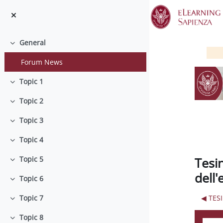
Skip to main content
General
Collapse
Forum News
Topic 1
Collapse
Topic 2
Collapse
Topic 3
Collapse
Topic 4
Collapse
Tesi
Topic 5
Collapse
dell
Topic 6
Collapse
◀︎ TES
Topic 7
Collapse
Topic 8
Collapse
Displ