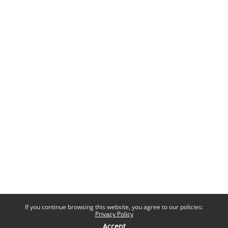
If you continue browsing this website, you agree to our policies:
Privacy Policy
Accept