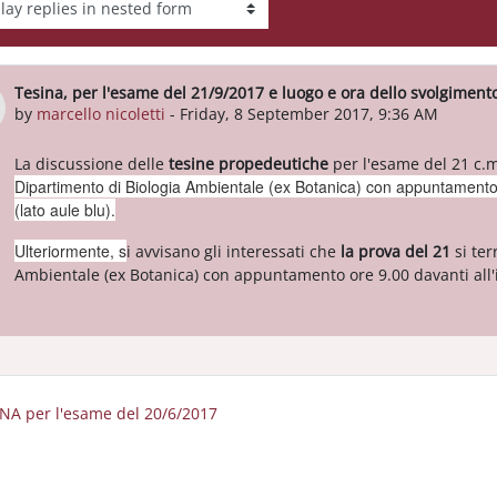
Tesina, per l'esame del 21/9/2017 e luogo e ora dello svolgimen
Number of replies: 0
by
marcello nicoletti
-
Friday, 8 September 2017, 9:36 AM
La discussione delle
tesine propedeutich
e
per l'esame del 21 c.m.
Dipartimento di Biologia Ambientale (ex Botanica) con appuntamento 
(lato aule blu).
Ulteriormente, s
i avvisano gli interessati che
la prova del 21
si te
Ambientale (ex Botanica) con appuntamento ore 9.00 davanti all'i
INA per l'esame del 20/6/2017