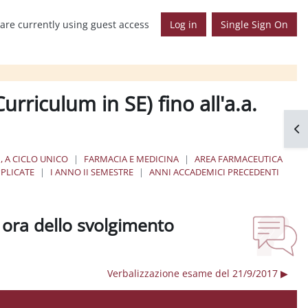
are currently using guest access
Log in
Single Sign On
rriculum in SE) fino all'a.a.
Op
, A CICLO UNICO
FARMACIA E MEDICINA
AREA FARMACEUTICA
PLICATE
I ANNO II SEMESTRE
ANNI ACCADEMICI PRECEDENTI
 ora dello svolgimento
Verbalizzazione esame del 21/9/2017 ▶︎