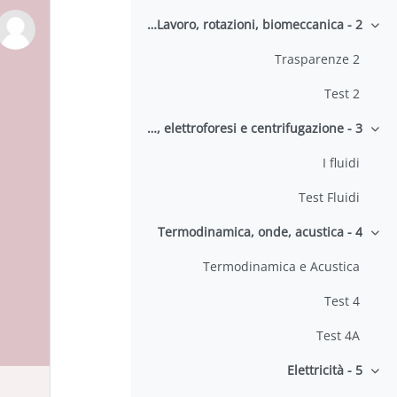
2 - Energia e Lavoro, rotazioni, biomeccanica
طي
Trasparenze 2
Test 2
3 - I fluidi, il sangue come fluido, elettroforesi e centrifugazione
طي
I fluidi
Test Fluidi
4 - Termodinamica, onde, acustica
طي
Termodinamica e Acustica
Test 4
Test 4A
5 - Elettricità
طي