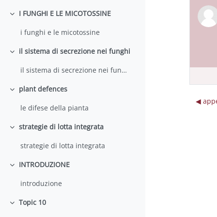
I FUNGHI E LE MICOTOSSINE
Collapse
i funghi e le micotossine
il sistema di secrezione nei funghi
Collapse
il sistema di secrezione nei funghi
plant defences
Collapse
◀︎ app
le difese della pianta
strategie di lotta integrata
Collapse
strategie di lotta integrata
INTRODUZIONE
Collapse
introduzione
Topic 10
Collapse