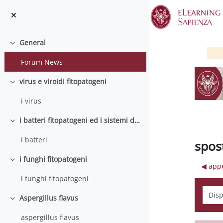
Skip to main content
General
Collapse
Forum News
virus e viroidi fitopatogeni
Collapse
i virus
i batteri fitopatogeni ed i sistemi di secrezione
Collapse
i batteri
spos
i funghi fitopatogeni
Collapse
◀︎ app
i funghi fitopatogeni
Displ
Aspergillus flavus
Collapse
aspergillus flavus