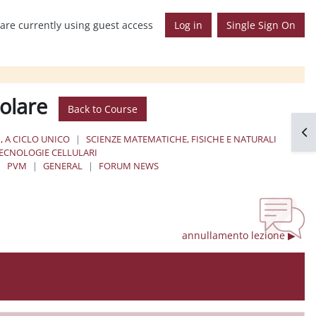
are currently using guest access
Log in
Single Sign On
colare
Back to Course
Op
, A CICLO UNICO
SCIENZE MATEMATICHE, FISICHE E NATURALI
TECNOLOGIE CELLULARI
PVM
GENERAL
FORUM NEWS
annullamento lezione ▶︎