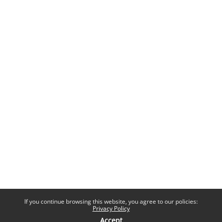
If you continue browsing this website, you agree to our policies:
Privacy Policy
Accept