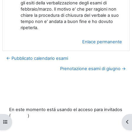
gli esiti della verbalizzazione degli esami di
febbraio/marzo. Il motivo e' che per ragioni non
chiare la procedura di chiusura del verbale a suo
tempo non e' andata a buon fine e ho dovuto
ripeterla.
Enlace permanente
← Pubblicato calendario esami
Prenotazione esami di giugno →
En este momento está usando el acceso para invitados
(
Acceder
)
Abrir índice del curso
Ab
Políticas
Descargar la app para dispositivos móviles