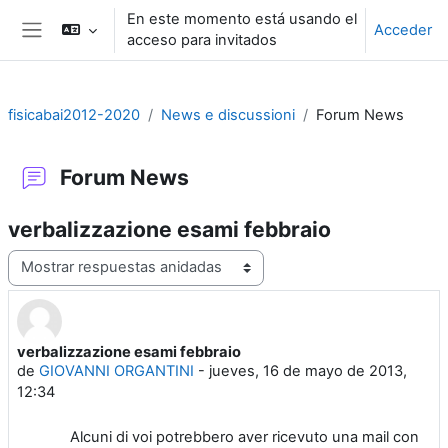
Salta al contenido principal
En este momento está usando el
Acceder
acceso para invitados
Panel lateral
fisicabai2012-2020
News e discussioni
Forum News
Forum News
verbalizzazione esami febbraio
Mostrar modo
verbalizzazione esami febbraio
Número de respuestas: 0
de
GIOVANNI ORGANTINI
-
jueves, 16 de mayo de 2013,
12:34
Alcuni di voi potrebbero aver ricevuto una mail con