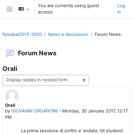
Skip to main content
You are currently using guest
Log
access
in
Side panel
fisicabai2012-2020
News e discussioni
Forum News
Forum News
Orali
Display mode
Orali
Number of replies: 0
by
GIOVANNI ORGANTINI
-
Monday, 30 January 2017, 12:17
PM
La prima sessione di scritto e' andata. Gli studenti