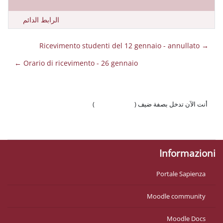
الرابط الدائم
Orario di ricevimento - 26 gennaio ←
فة ضيف (
تسجيل الدخول
)
لجوّال
Moo