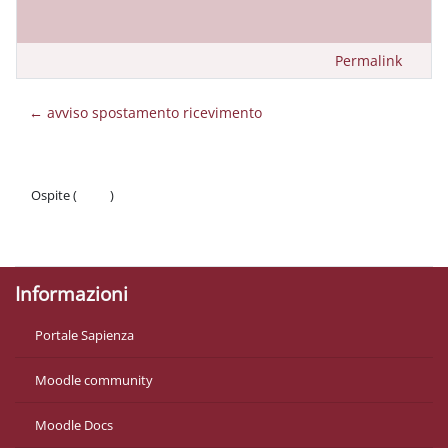
Permalink
← avviso spostamento ricevimento
Ospite (
Login
)
Politiche
Ottieni l'app mobile
Informazioni
Portale Sapienza
Moodle community
Moodle Docs