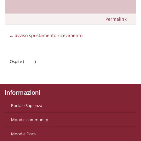
Permalink
← avviso spostamento ricevimento
Ospite (
Login
)
Politiche
Ottieni l'app mobile
Informazioni
Portale Sapienza
Moodle community
Moodle Docs