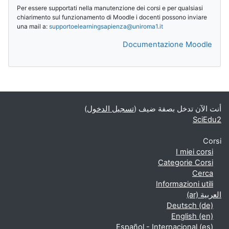
Per essere supportati nella manutenzione dei corsi e per qualsiasi
chiarimento sul funzionamento di Moodle i docenti possono inviare
una mail a:
supportoelearningsapienza@
uniroma1.it
Documentazione Moodle
الكتل التكميلية
أنت الآن تدخل بصفة ضيف (
تسجيل الدخول
)
SciEdu2
Corsi
I miei corsi
Categorie Corsi
Cerca
Informazioni utili
العربية ‎(ar)‎
Deutsch ‎(de)‎
English ‎(en)‎
Español - Internacional ‎(es)‎