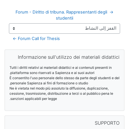
→ Forum - Diritto di tribuna. Rappresentanti degli 
studentii
Forum Call for Thesis ←
الكتل
تجاوز Informazione sull'utilizzo dei materiali didattici
Informazione sull'utilizzo dei materiali didattici
Tutti i diritti relativi ai materiali didattici e ai contenuti presenti in
piattaforma sono riservati a Sapienza e ai suoi autori.
È consentito l'uso personale dello stesso da parte degli studenti e del
personale Sapienza ai fini di formazione o studio.
Ne è vietata nel modo più assoluto la diffusione, duplicazione,
cessione, trasmissione, distribuzione a terzi o al pubblico pena le
sanzioni applicabili per legge.
تجاوز SUPPORTO
SUPPORTO