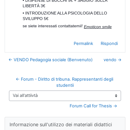
• DISPENSE DI BUCCHI 5€ + SAGGIO SULLA
LIBERTÀ 3€
• INTRODUZIONE ALLA PSICOLOGIA DELLO
SVILUPPO 5€
se siete interessati contattatemii!
Emoticon smile
Permalink
Rispondi
← VENDO Pedagogia sociale (Benvenuto)
vendo →
← Forum - Diritto di tribuna. Rappresentanti degli 
studentii
Vai all'attiivtà
Forum Call for Thesis →
Blocchi
Salta Informazione sull'utilizzo dei materiali didattici
Informazione sull'utilizzo dei materiali didattici