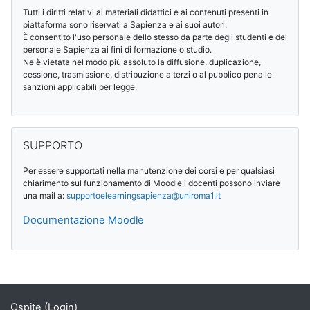
Tutti i diritti relativi ai materiali didattici e ai contenuti presenti in
piattaforma sono riservati a Sapienza e ai suoi autori.
È consentito l'uso personale dello stesso da parte degli studenti e del
personale Sapienza ai fini di formazione o studio.
Ne è vietata nel modo più assoluto la diffusione, duplicazione,
cessione, trasmissione, distribuzione a terzi o al pubblico pena le
sanzioni applicabili per legge.
Salta SUPPORTO
SUPPORTO
Per essere supportati nella manutenzione dei corsi e per qualsiasi
chiarimento sul funzionamento di Moodle i docenti possono inviare
una mail a:
supportoelearningsapienza@
uniroma1.it
Documentazione Moodle
Blocchi supplementari
Ospite (
Login
)