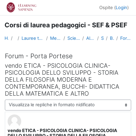
Vai al contenuto principale
Ospite (
Login
)
Corsi di laurea pedagogici - SEF & PSEF
Home
Corsi
Lauree triennali, magistrali, a ciclo unico
Medicina e Psicologia
Scienze dell'Educazione
Altri insegnamenti
SciEdu2
Benvenuti!
Forum - Porta Portese
Forum - Porta Portese
vendo ETICA - PSICOLOGIA CLINICA-
PSICOLOGIA DELLO SVILUPPO - STORIA
DELLA FILOSOFIA MODERNA E
CONTEMPORANEA, BUCCHI- DIDATTICA
DELLA MATEMATICA E ALTRO
Modalità visualizzazione
vendo ETICA - PSICOLOGIA CLINICA- PSICOLOGIA
Numero di risposte: 0
DELLO SVILUPPO - STORIA DELLA FILOSOFIA