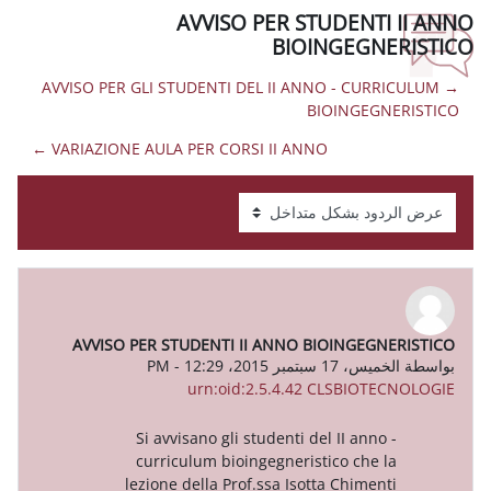
AVVISO PER STUD
BIOIN
→ AVVISO PER GLI STUDENTI DEL II ANNO
BIO
VARIAZIONE AULA PER CORSI II ANNO ←
AVVISO PER STUDENTI II ANNO BIO
P
-
urn:oid:2.5.4.42 CL
Si avvisano gli studenti del I
curriculum bioingegneristic
lezione della Prof.ssa Isotta 