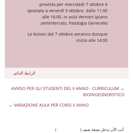
prevista per mercoledì 7 o
spostata a venerdì 9 ottobre, dal
alle 16:00, in aula Vernon
seminterrato, Patologia Ge
Le lezioni del 7 ottobre avrann
inizio al
الرابط الدائم
→ AVVISO PER GLI STUDENTI DEL II ANNO
BIO
VARIAZIONE AULA PER CORSI II ANNO ←
 ضيف (
تسجيل الدخول
)