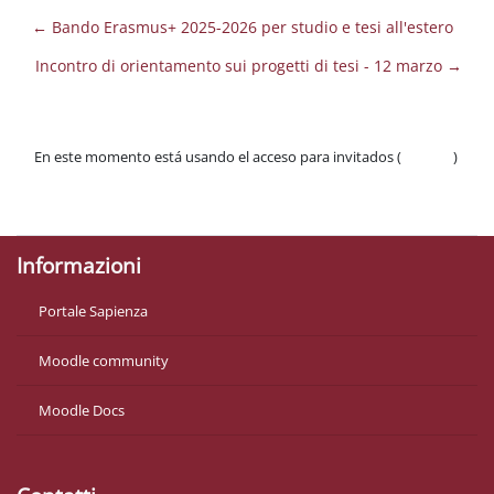
← Bando Erasmus+ 2025-2026 per studio e tesi all'estero
Incontro di orientamento sui progetti di tesi - 12 marzo →
En este momento está usando el acceso para invitados (
Acceder
)
Políticas
Descargar la app para dispositivos móviles
Informazioni
Portale Sapienza
Moodle community
Moodle Docs