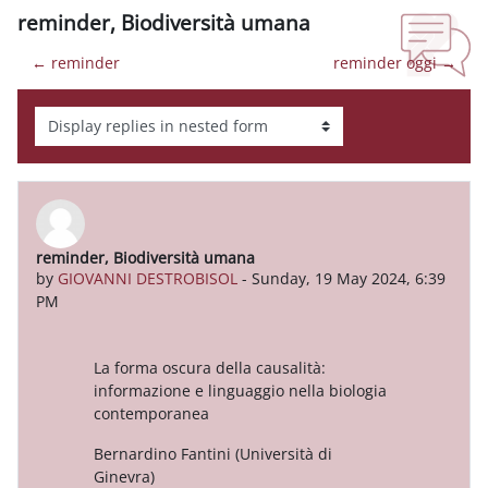
reminder, Biodiversità umana
← reminder
reminder oggi →
Display mode
reminder, Biodiversità umana
Number of replies: 0
by
GIOVANNI DESTROBISOL
-
Sunday, 19 May 2024, 6:39
PM
La forma oscura della causalità:
informazione e linguaggio nella biologia
contemporanea
Bernardino Fantini (Università di
Ginevra)