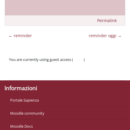
Permalink
← reminder
reminder oggi →
You are currently using guest access (
Log in
)
Policies
Get the mobile app
Informazioni
Portale Sapienza
Moodle community
Moodle Docs