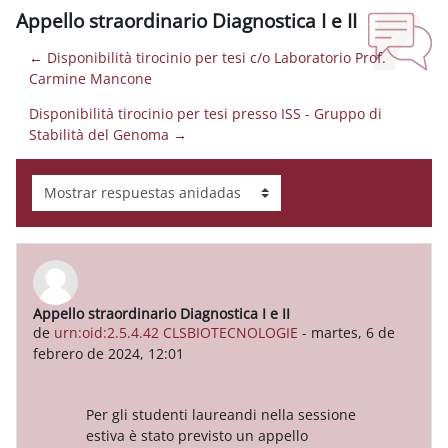
Appello straordinario Diagnostica I e II
← Disponibilità tirocinio per tesi c/o Laboratorio Prof.
Carmine Mancone
Disponibilità tirocinio per tesi presso ISS - Gruppo di
Stabilità del Genoma →
Mostrar modo
Appello straordinario Diagnostica I e II
Número de respuestas: 0
de
urn:oid:2.5.4.42 CLSBIOTECNOLOGIE
-
martes, 6 de
febrero de 2024, 12:01
Per gli studenti laureandi nella sessione
estiva è stato previsto un appello