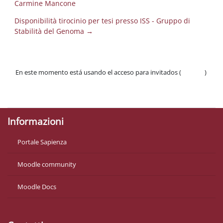
Carmine Mancone
Disponibilità tirocinio per tesi presso ISS - Gruppo di
Stabilità del Genoma →
En este momento está usando el acceso para invitados (
Acceder
)
Políticas
Descargar la app para dispositivos móviles
Informazioni
Portale Sapienza
Moodle community
Moodle Docs