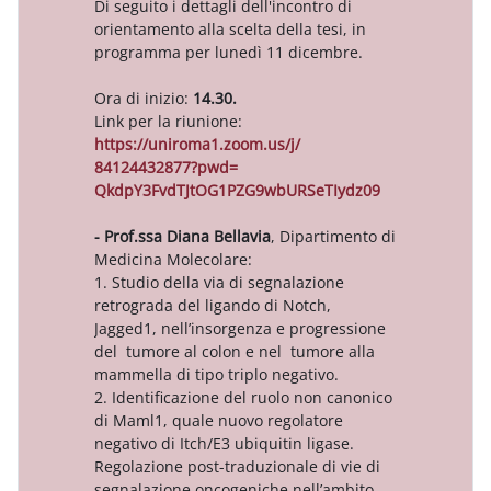
Di seguito i dettagli dell'incontro di
orientamento alla scelta della tesi, in
programma per lunedì 11 dicembre.
Ora di inizio:
14.30.
Link per la riunione:
https://uniroma1.zoom.us/j/
84124432877?pwd=
QkdpY3FvdTJtOG1PZG9wbURSeTIydz
09
- Prof.ssa Diana Bellavia
, Dipartimento di
Medicina Molecolare:
1. Studio della via di segnalazione
retrograda del ligando di Notch,
Jagged1, nell’insorgenza e progressione
del tumore al colon e nel tumore alla
mammella di tipo triplo negativo.
2. Identificazione del ruolo non canonico
di Maml1, quale nuovo regolatore
negativo di Itch/E3 ubiquitin ligase.
Regolazione post-traduzionale di vie di
segnalazione oncogeniche nell’ambito