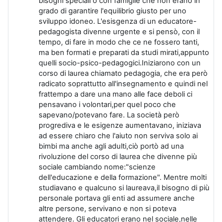
bisogni speciali o con famiglie che non erano in
grado di garantire l'equilibrio giusto per uno
sviluppo idoneo. L'esisgenza di un educatore-
pedagogista divenne urgente e si pensò, con il
tempo, di fare in modo che ce ne fossero tanti,
ma ben formati e preparati da studi mirati,appunto
quelli socio-psico-pedagogici.Iniziarono con un
corso di laurea chiamato pedagogia, che era però
radicato soprattutto all'insegnamento e quindi nel
frattempo a dare una mano alle face deboli ci
pensavano i volontari,per quel poco che
sapevano/potevano fare. La società però
progrediva e le esigenze aumentavano, iniziava
ad essere chiaro che l'aiuto non serviva solo ai
bimbi ma anche agli adulti,ciò portò ad una
rivoluzione del corso di laurea che divenne più
sociale cambiando nome:"scienze
dell'educazione e della formazione".
Mentre molti
studiavano e qualcuno si laureava,il bisogno di più
personale portava gli enti ad assumere anche
altre persone, servivano e non si poteva
attendere. Gli educatori erano nel sociale,nelle