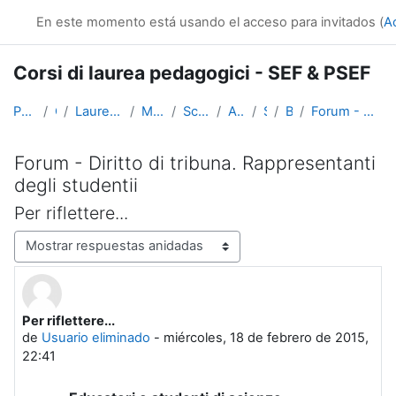
Salta al contenido principal
En este momento está usando el acceso para invitados (
A
Corsi di laurea pedagogici - SEF & PSEF
Página Principal
Cursos
Lauree triennali, magistrali, a ciclo unico
Medicina e Psicologia
Scienze dell'Educazione
Altri insegnamenti
SciEdu2
Benvenuti!
Forum - Diritto di tribuna. Rappresentanti degli studentii
Forum - Diritto di tribuna. Rappresentanti
degli studentii
Per riflettere...
Mostrar modo
Per riflettere...
Número de respuestas: 0
de
Usuario eliminado
-
miércoles, 18 de febrero de 2015,
22:41