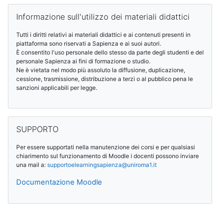
Bloques
Salta Informazione sull'utilizzo dei materiali didattici
Informazione sull'utilizzo dei materiali didattici
Tutti i diritti relativi ai materiali didattici e ai contenuti presenti in
piattaforma sono riservati a Sapienza e ai suoi autori.
È consentito l'uso personale dello stesso da parte degli studenti e del
personale Sapienza ai fini di formazione o studio.
Ne è vietata nel modo più assoluto la diffusione, duplicazione,
cessione, trasmissione, distribuzione a terzi o al pubblico pena le
sanzioni applicabili per legge.
Salta SUPPORTO
SUPPORTO
Per essere supportati nella manutenzione dei corsi e per qualsiasi
chiarimento sul funzionamento di Moodle i docenti possono inviare
una mail a:
supportoelearningsapienza@
uniroma1.it
Documentazione Moodle