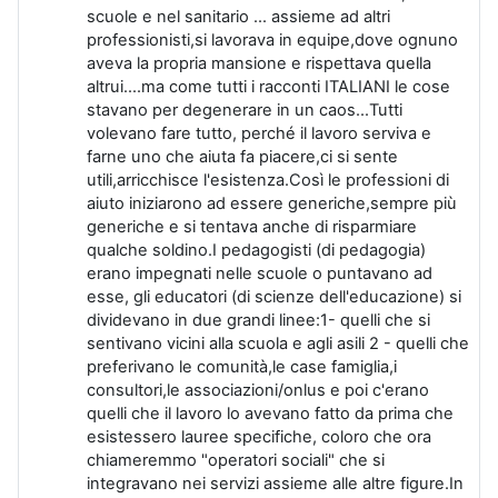
scuole e nel sanitario ... assieme ad altri
professionisti,si lavorava in equipe,dove ognuno
aveva la propria mansione e rispettava quella
altrui....ma come tutti i racconti ITALIANI le cose
stavano per degenerare in un caos...Tutti
volevano fare tutto, perché il lavoro serviva e
farne uno che aiuta fa piacere,ci si sente
utili,arricchisce l'esistenza.Così le professioni di
aiuto iniziarono ad essere generiche,sempre più
generiche e si tentava anche di risparmiare
qualche soldino.I pedagogisti (di pedagogia)
erano impegnati nelle scuole o puntavano ad
esse, gli educatori (di scienze dell'educazione) si
dividevano in due grandi linee:1- quelli che si
sentivano vicini alla scuola e agli asili 2 - quelli che
preferivano le comunità,le case famiglia,i
consultori,le associazioni/onlus e poi c'erano
quelli che il lavoro lo avevano fatto da prima che
esistessero lauree specifiche, coloro che ora
chiameremmo "operatori sociali" che si
integravano nei servizi assieme alle altre figure.In