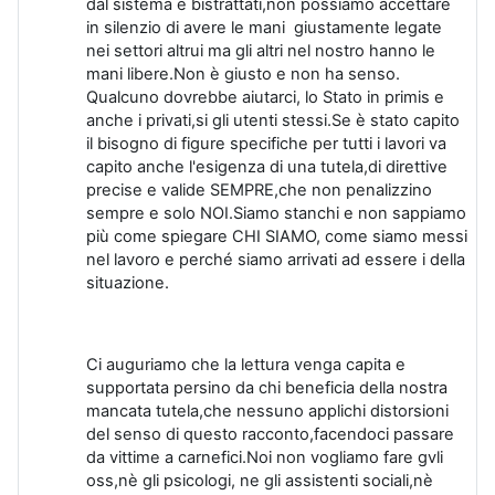
dal sistema e bistrattati,non possiamo accettare
in silenzio di avere le mani giustamente legate
nei settori altrui ma gli altri nel nostro hanno le
mani libere.Non è giusto e non ha senso.
Qualcuno dovrebbe aiutarci, lo Stato in primis e
anche i privati,si gli utenti stessi.Se è stato capito
il bisogno di figure specifiche per tutti i lavori va
capito anche l'esigenza di una tutela,di direttive
precise e valide SEMPRE,che non penalizzino
sempre e solo NOI.Siamo stanchi e non sappiamo
più come spiegare CHI SIAMO, come siamo messi
nel lavoro e perché siamo arrivati ad essere i della
situazione.
Ci auguriamo che la lettura venga capita e
supportata persino da chi beneficia della nostra
mancata tutela,che nessuno applichi distorsioni
del senso di questo racconto,facendoci passare
da vittime a carnefici.Noi non vogliamo fare gvli
oss,nè gli psicologi, ne gli assistenti sociali,nè