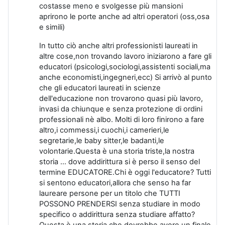
costasse meno e svolgesse più mansioni
aprirono le porte anche ad altri operatori (oss,osa
e simili)
In tutto ciò anche altri professionisti laureati in
altre cose,non trovando lavoro iniziarono a fare gli
educatori (psicologi,sociologi,assistenti sociali,ma
anche economisti,ingegneri,ecc) Si arrivò al punto
che gli educatori laureati in scienze
dell'educazione non trovarono quasi più lavoro,
invasi da chiunque e senza protezione di ordini
professionali nè albo. Molti di loro finirono a fare
altro,i commessi,i cuochi,i camerieri,le
segretarie,le baby sitter,le badanti,le
volontarie.Questa è una storia triste,la nostra
storia ... dove addirittura si è perso il senso del
termine EDUCATORE.Chi è oggi l'educatore? Tutti
si sentono educatori,allora che senso ha far
laureare persone per un titolo che TUTTI
POSSONO PRENDERSI senza studiare in modo
specifico o addirittura senza studiare affatto?
Questa è una storia che dovrebbe avere un finale