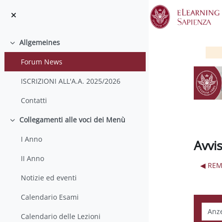
Zum Hauptinhalt
Allgemeines
Einklappen
Forum News
ISCRIZIONI ALL'A.A. 2025/2026
Contatti
Collegamenti alle voci dei Menù
Einklappen
I Anno
Avvi
II Anno
◀︎ RE
Notizie ed eventi
Calendario Esami
Anzei
Calendario delle Lezioni