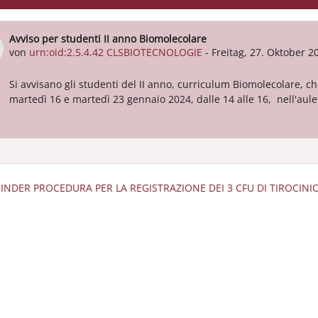
Avviso per studenti II anno Biomolecolare
Anzahl Antworten: 0
von
urn:oid:2.5.4.42 CLSBIOTECNOLOGIE
-
Freitag, 27. Oktober 2
Si avvisano gli studenti del II anno, curriculum Biomolecolare, ch
martedì 16 e martedì 23 gennaio 2024, dalle 14 alle 16, nell'aulet
MINDER PROCEDURA PER LA REGISTRAZIONE DEI 3 CFU DI TIROCINI