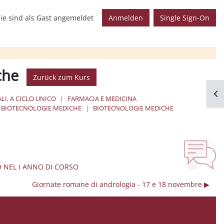
ie sind als Gast angemeldet
Anmelden
Single Sign-On
che
Zurück zum Kurs
Blo
LI, A CICLO UNICO
FARMACIA E MEDICINA
BIOTECNOLOGIE MEDICHE
BIOTECNOLOGIE MEDICHE
O NEL I ANNO DI CORSO
Giornate romane di andrologia - 17 e 18 novembre ▶︎