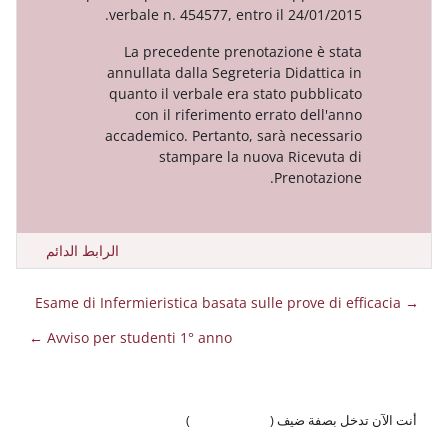
verbale n. 454577, entro il 24/
La precedente prenotazione
annullata dalla Segreteria Dida
quanto il verbale era stato pu
con il riferimento errato d
accademico. Pertanto, sarà ne
stampare la nuova Ric
Preno
الرابط الدائم
Avviso per studenti 1° anno ←
 ضيف (
تسجيل الدخول
)