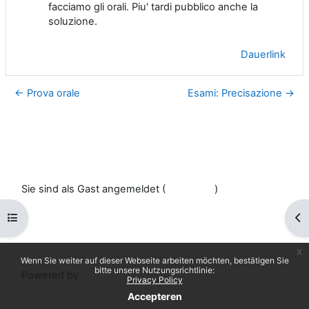
facciamo gli orali. Piu' tardi pubblico anche la
soluzione.
Dauerlink
← Prova orale
Esami: Precisazione →
Sie sind als Gast angemeldet (
Anmelden
)
Datenschutzinfos
Kursindex öffnen
Blo
Laden Sie die mobile App
Standarddesign
x
Wenn Sie weiter auf dieser Webseite arbeiten möchten, bestätigen Sie
bitte unsere Nutzungsrichtlinie:
Powered by
Moodle
Privacy Policy
Accepteren