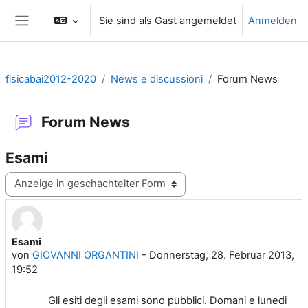
Zum Hauptinhalt
Sie sind als Gast angemeldet
Anmelden
Website-Übersicht
fisicabai2012-2020
News e discussioni
Forum News
Forum News
Esami
Anzeigemodus
Esami
Anzahl Antworten: 0
von
GIOVANNI ORGANTINI
-
Donnerstag, 28. Februar 2013,
19:52
Gli esiti degli esami sono pubblici. Domani e lunedi